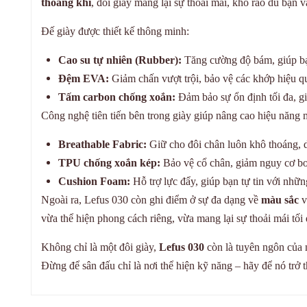
thoáng khí
, đôi giày mang lại sự thoải mái, khô ráo dù bạn
Đế giày được thiết kế thông minh:
Cao su tự nhiên (Rubber):
Tăng cường độ bám, giúp bạn
Đệm EVA:
Giảm chấn vượt trội, bảo vệ các khớp hiệu q
Tấm carbon chống xoắn:
Đảm bảo sự ổn định tối đa, g
Công nghệ tiên tiến bên trong giày giúp nâng cao hiệu năng 
Breathable Fabric:
Giữ cho đôi chân luôn khô thoáng, d
TPU chống xoắn kép:
Bảo vệ cổ chân, giảm nguy cơ b
Cushion Foam:
Hỗ trợ lực đẩy, giúp bạn tự tin với nhữ
Ngoài ra, Lefus 030 còn ghi điểm ở sự đa dạng về
màu sắc
v
vừa thể hiện phong cách riêng, vừa mang lại sự thoải mái tối 
Không chỉ là một đôi giày,
Lefus 030
còn là tuyên ngôn của 
Đừng để sân đấu chỉ là nơi thể hiện kỹ năng – hãy để nó trở