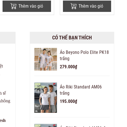
Thêm vào giỏ
Thêm vào giỏ
CÓ THỂ BẠN THÍCH
Áo Beyono Polo Elite PK18
trắng
ệt
279.000₫
u
Áo Riki Standard AM06
trắng
h tế
 không
195.000₫
esh