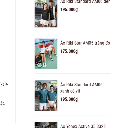
Áo Riki Standard AM06 đen
195.000₫
Áo Riki Star AM05 trắng đỏ
175.000₫
 vặn,
Áo Riki Standard AM06
xanh cổ vịt
195.000₫
ệt.
Áo Yonex Active 35 3322