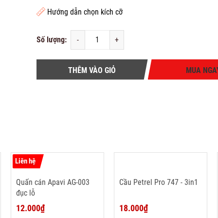
Hướng dẫn chọn kích cỡ
Số lượng:
-
+
THÊM VÀO GIỎ
MUA NGA
Liên hệ
Quấn cán Apavi AG-003
Cầu Petrel Pro 747 - 3in1
đục lỗ
12.000₫
18.000₫