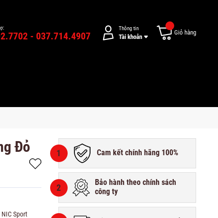
rợ:
Thông tin
Giỏ hàng
2.7702 - 037.714.4907
Tài khoản
ng Đỏ
1
Cam kết chính hãng 100%
Bảo hành theo chính sách
2
công ty
i NIC Sport