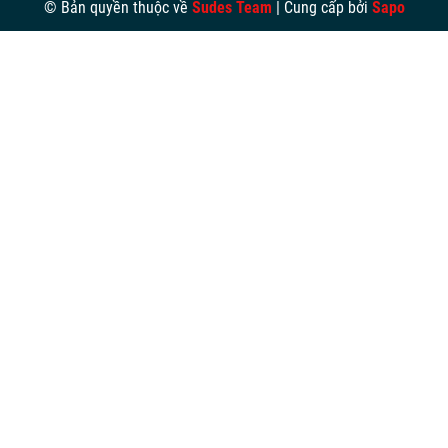
© Bản quyền thuộc về
Sudes Team
|
Cung cấp bởi
Sapo