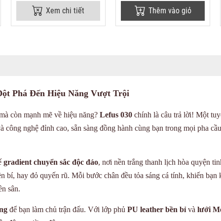
Xem chi tiết
Thêm vào giỏ
Đột Phá Đến Hiệu Năng Vượt Trội
t mà còn mạnh mẽ về hiệu năng?
Lefus 030
chính là câu trả lời! Một tuy
và công nghệ đỉnh cao, sẵn sàng đồng hành cùng bạn trong mọi pha cầ
kế
gradient chuyển sắc độc đáo
, nơi nền trắng thanh lịch hòa quyện tin
n bí, hay đỏ quyến rũ. Mỗi bước chân đều tỏa sáng cá tính, khiến bạn
ên sân.
ợng
để bạn làm chủ trận đấu. Với lớp phủ
PU leather bền bỉ
và
lưới M