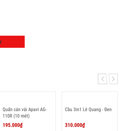
Y
Quấn cán vải Apavi AG-
Cầu 3in1 Lê Quang - Đen
110R (10 mét)
195.000₫
310.000₫