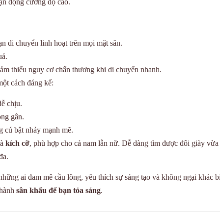
 vận động cường độ cao.
 di chuyển linh hoạt trên mọi mặt sân.
uả.
iảm thiểu nguy cơ chấn thương khi di chuyển nhanh.
một cách đáng kể:
ễ chịu.
ong gân.
ng cú bật nhảy mạnh mẽ.
à
kích cỡ
, phù hợp cho cả nam lẫn nữ. Dễ dàng tìm được đôi giày vừa
đa.
những ai đam mê cầu lông, yêu thích sự sáng tạo và không ngại khác bi
 thành
sân khấu để bạn tỏa sáng
.