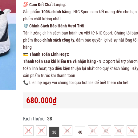
💯
Cam Kết Chất Lượng:
Sản phẩm
100% chính hãng
- NIC Sport cam kết mang đến cho bạn
phẩm chất lượng nhất
🛡
Chính Sách Bảo Hành Vượt Trội:
Tận hưởng chính sách bảo hành ưu việt từ NIC Sport. Chúng tôi bả
phẩm theo
chính sách công ty
, đảm bảo quyền lợi và sự hài lòng tố
hàng
💳
Thanh Toán Linh Hoạt:
Thanh toán sau khi kiểm tra và nhận hàng
- NIC Sport hỗ trợ phươ
toán linh hoạt, tạo điều kiện thuận lợi nhất cho quý khách hàng. Hãy
sản phẩm trước khi thanh toán
📞 Liên hệ ngay với chúng tôi qua hotline để biết thêm chi tiết.
680.000₫
Kích thước:
38
36
37
39
41
42
43
44
38
40