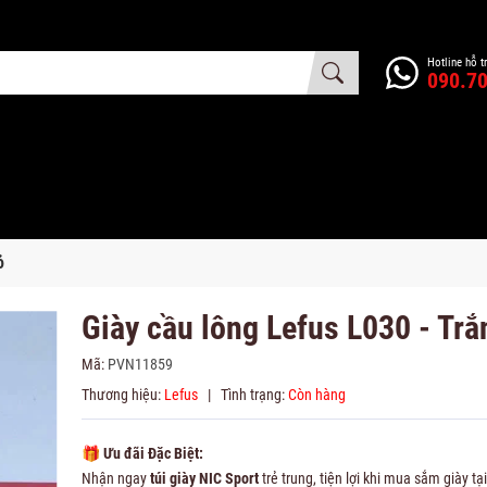
Hotline hỗ t
090.70
ỏ
Giày cầu lông Lefus L030 - Trắ
Mã:
PVN11859
Thương hiệu:
Lefus
|
Tình trạng:
Còn hàng
🎁
Ưu đãi Đặc Biệt:
Nhận ngay
túi giày NIC Sport
trẻ trung, tiện lợi khi mua sắm giày tạ