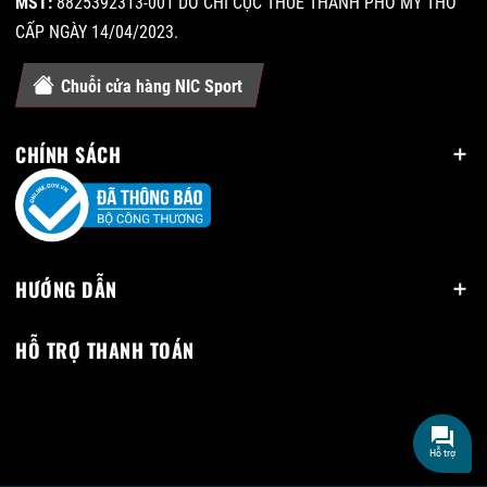
MST:
8825392313-001 DO CHI CỤC THUẾ THÀNH PHỐ MỸ THO
CẤP NGÀY 14/04/2023.
Chuỗi cửa hàng NIC Sport
CHÍNH SÁCH
HƯỚNG DẪN
HỖ TRỢ THANH TOÁN
Hỗ trợ