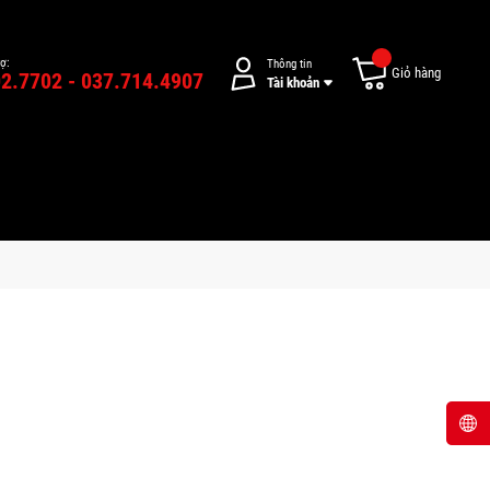
rợ:
Thông tin
Giỏ hàng
2.7702 - 037.714.4907
Tài khoản