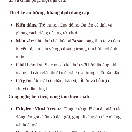
độ và chinh phục mọi trận cầu.
Thiết kế ấn tượng, khẳng định đẳng cấp:
Kiểu dáng
: Trẻ trung, năng động, tôn lên cá tính và
phong cách riêng của người chơi.
Màu sắc
: Phối hợp hài hòa giữa sắc trắng tinh tế và đen
huyền bí, tạo nên vẻ ngoài sang trọng, thu hút mọi ánh
nhìn.
Chất liệu
: Da PU cao cấp kết hợp với lưới thoáng khí,
mang lại cảm giác thoải mái và êm ái trong suốt trận đấu.
Cổ giày
: Ôm sát cổ chân, bảo vệ tối ưu và hỗ trợ di
chuyển linh hoạt.
Công nghệ tiên tiến, nâng tầm hiệu suất:
Ethylene Vinyl Acetate
: Tăng cường độ êm ái, giảm tác
động lên gót chân và đầu gối, giúp di chuyển nhẹ nhàng
và thoải mái.