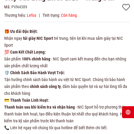
Mã:
PVN4389
Thương hiệu:
Lefus
|
Tình trạng:
Còn hàng
🎁
Ưu đãi Đặc Biệt:
Nhận ngay
túi giày NIC Sport
trẻ trung, tiện lợi khi mua sắm giày tại NIC
Sport
💯
Cam Kết Chất Lượng:
Sản phẩm
100% chính hãng
- NIC Sport cam kết mang đến cho bạn những
sản phẩm chất lượng nhất
🛡
Chính Sách Bảo Hành Vượt Trội:
Tận hưởng chính sách bảo hành ưu việt từ NIC Sport. Chúng tôi bảo hành
sản phẩm theo
chính sách công ty
, đảm bảo quyền lợi và sự hài lòng tối đa
cho khách hàng
💳
Thanh Toán Linh Hoạt:
Thanh toán sau khi kiểm tra và nhận hàng
- NIC Sport hỗ trợ phương thức
thanh toán linh hoạt, tạo điều kiện thuận lợi nhất cho quý khách hàng. Hãy
kiểm tra kỹ sản phẩm trước khi thanh toán
📞 Liên hệ ngay với chúng tôi qua hotline để biết thêm chi tiết.