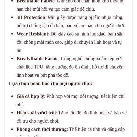
Breathable Fabric
: Giữ cho đôi chân luôn khô thoáng,
hạn chế mùi hôi và tạo cảm giác dễ chịu.
3D Protection
: Mũi giày được trang bị tấm nhựa cứng,
hỗ trợ chống lật cổ chân, bảo vệ an toàn cho người chơi.
Wear Resistant
: Đế giày cao su hình lục giác, bám sân
tốt, chống mài mòn cao, giúp di chuyển linh hoạt và tự
tin.
Breatvthable Farbic
: Công nghệ chống xoắn kép với
chất liệu TPU, tăng cường độ ổn định, hỗ trợ di chuyển
linh hoạt và bứt phá tốc độ.
Lựa chọn hoàn hảo cho mọi người chơi:
Giá cả hợp lý
: Phù hợp với mọi đối tượng, tiết kiệm chi
phí.
Hiệu suất vượt trội
: Tăng tốc độ, độ linh hoạt và bảo vệ
tối ưu cho người chơi.
Phong cách thời thượng
: Thể hiện cá tính và đẳng cấp