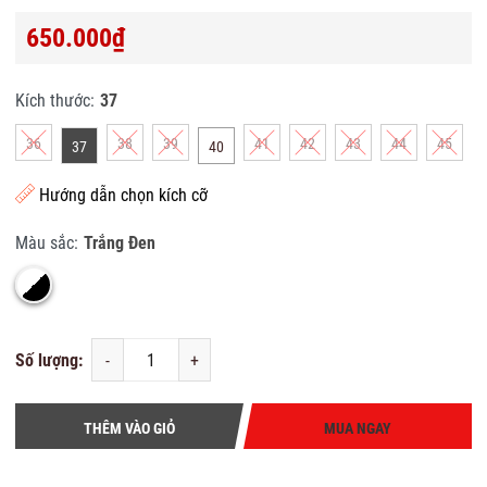
650.000₫
Kích thước:
37
36
38
39
41
42
43
44
45
37
40
Hướng dẫn chọn kích cỡ
Màu sắc:
Trắng Đen
Số lượng:
-
+
THÊM VÀO GIỎ
MUA NGAY