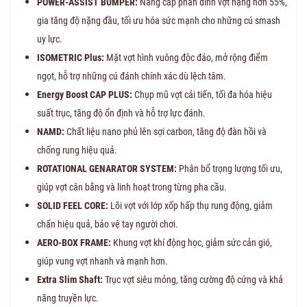
POWER-ASSIST BUMPER:
Nâng cấp phần đỉnh vợt nặng hơn 55%,
gia tăng độ nặng đầu, tối ưu hóa sức mạnh cho những cú smash
uy lực.
ISOMETRIC Plus:
Mặt vợt hình vuông độc đáo, mở rộng điểm
ngọt, hỗ trợ những cú đánh chính xác dù lệch tâm.
Energy Boost CAP PLUS:
Chụp mũ vợt cải tiến, tối đa hóa hiệu
suất trục, tăng độ ổn định và hỗ trợ lực đánh.
NAMD:
Chất liệu nano phủ lên sợi carbon, tăng độ đàn hồi và
chống rung hiệu quả.
ROTATIONAL GENARATOR SYSTEM:
Phân bổ trọng lượng tối ưu,
giúp vợt cân bằng và linh hoạt trong từng pha cầu.
SOLID FEEL CORE:
Lõi vợt với lớp xốp hấp thụ rung động, giảm
chấn hiệu quả, bảo vệ tay người chơi.
AERO-BOX FRAME:
Khung vợt khí động học, giảm sức cản gió,
giúp vung vợt nhanh và mạnh hơn.
Extra Slim Shaft:
Trục vợt siêu mỏng, tăng cường độ cứng và khả
năng truyền lực.