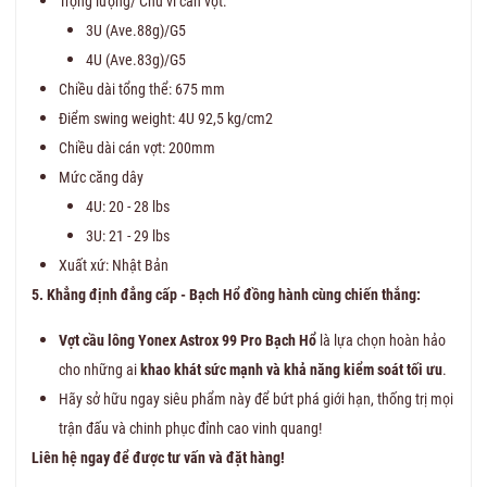
Trọng lượng/ Chu vi cán vợt:
3U (Ave.88g)/G5
4U (Ave.83g)/G5
Chiều dài tổng thể: 675 mm
Điểm swing weight: 4U 92,5 kg/cm2
Chiều dài cán vợt: 200mm
Mức căng dây
4U: 20 - 28 lbs
3U: 21 - 29 lbs
Xuất xứ: Nhật Bản
5. Khẳng định đẳng cấp - Bạch Hổ đồng hành cùng chiến thắng:
Vợt cầu lông Yonex Astrox 99 Pro Bạch Hổ
là lựa chọn hoàn hảo
cho những ai
khao khát sức mạnh và khả năng kiểm soát tối ưu
.
Hãy sở hữu ngay siêu phẩm này để bứt phá giới hạn, thống trị mọi
trận đấu và chinh phục đỉnh cao vinh quang!
Liên hệ ngay để được tư vấn và đặt hàng!