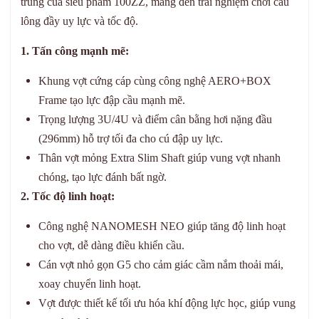
trung của siêu phẩm 100ZZ, mang đến trải nghiệm chơi cầu
lông đầy uy lực và tốc độ.
1. Tấn công mạnh mẽ:
Khung vợt cứng cáp cùng công nghệ AERO+BOX
Frame tạo lực đập cầu mạnh mẽ.
Trọng lượng 3U/4U và điểm cân bằng hơi nặng đầu
(296mm) hỗ trợ tối đa cho cú đập uy lực.
Thân vợt mỏng Extra Slim Shaft giúp vung vợt nhanh
chóng, tạo lực đánh bất ngờ.
2. Tốc độ linh hoạt:
Công nghệ NANOMESH NEO giúp tăng độ linh hoạt
cho vợt, dễ dàng điều khiển cầu.
Cán vợt nhỏ gọn G5 cho cảm giác cầm nắm thoải mái,
xoay chuyển linh hoạt.
Vợt được thiết kế tối ưu hóa khí động lực học, giúp vung