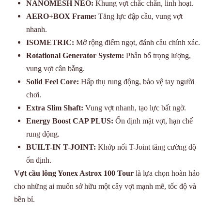
NANOMESH NEO:
Khung vợt chắc chắn, linh hoạt.
AERO+BOX Frame:
Tăng lực đập cầu, vung vợt
nhanh.
ISOMETRIC:
Mở rộng điểm ngọt, đánh cầu chính xác.
Rotational Generator System:
Phân bổ trọng lượng,
vung vợt cân bằng.
Solid Feel Core:
Hấp thụ rung động, bảo vệ tay người
chơi.
Extra Slim Shaft:
Vung vợt nhanh, tạo lực bất ngờ.
Energy Boost CAP PLUS:
Ổn định mặt vợt, hạn chế
rung động.
BUILT-IN T-JOINT:
Khớp nối T-Joint tăng cường độ
ổn định.
Vợt cầu lông Yonex Astrox 100 Tour
là lựa chọn hoàn hảo
cho những ai muốn sở hữu một cây vợt mạnh mẽ, tốc độ và
bền bỉ.