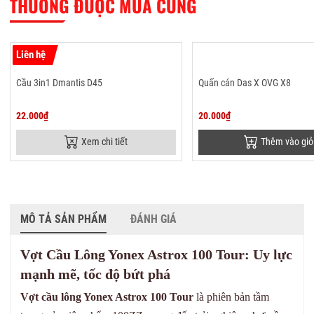
THƯỜNG ĐƯỢC MUA CÙNG
Liên hệ
Cầu 3in1 Dmantis D45
Quấn cán Das X OVG X8
22.000₫
20.000₫
Xem chi tiết
Thêm vào giỏ
MÔ TẢ SẢN PHẨM
ĐÁNH GIÁ
Vợt Cầu Lông Yonex Astrox 100 Tour: Uy lực
mạnh mẽ, tốc độ bứt phá
Vợt cầu lông Yonex Astrox 100 Tour
là phiên bản tầm