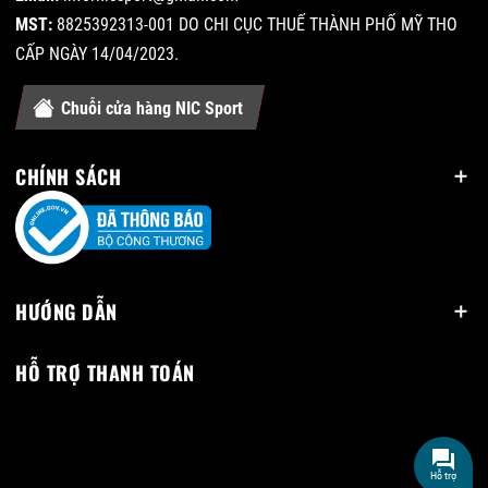
MST:
8825392313-001 DO CHI CỤC THUẾ THÀNH PHỐ MỸ THO
CẤP NGÀY 14/04/2023.
Chuỗi cửa hàng NIC Sport
CHÍNH SÁCH
HƯỚNG DẪN
HỖ TRỢ THANH TOÁN
Hỗ trợ