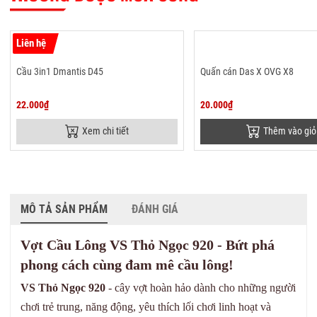
Liên hệ
Cầu 3in1 Dmantis D45
Quấn cán Das X OVG X8
22.000₫
20.000₫
Xem chi tiết
Thêm vào giỏ
MÔ TẢ SẢN PHẨM
ĐÁNH GIÁ
Vợt Cầu Lông VS Thỏ Ngọc 920 - Bứt phá
phong cách cùng đam mê cầu lông!
VS Thỏ Ngọc 920
- cây vợt hoàn hảo dành cho những người
chơi trẻ trung, năng động, yêu thích lối chơi linh hoạt và