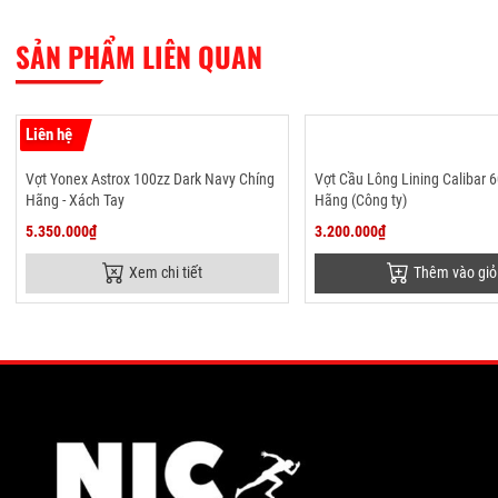
SẢN PHẨM LIÊN QUAN
Liên hệ
Vợt Yonex Astrox 100zz Dark Navy Chíng
Vợt Cầu Lông Lining Calibar 
Hãng - Xách Tay
Hãng (Công ty)
5.350.000₫
3.200.000₫
Xem chi tiết
Thêm vào giỏ