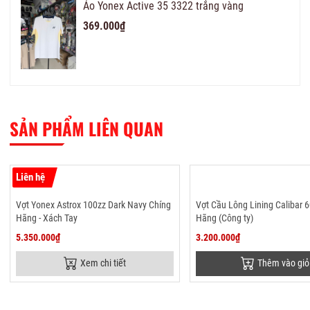
Áo Yonex Active 35 3322 trắng vàng
369.000₫
SẢN PHẨM LIÊN QUAN
Liên hệ
Vợt Yonex Astrox 100zz Dark Navy Chíng
Vợt Cầu Lông Lining Calibar 
Hãng - Xách Tay
Hãng (Công ty)
5.350.000₫
3.200.000₫
Xem chi tiết
Thêm vào giỏ