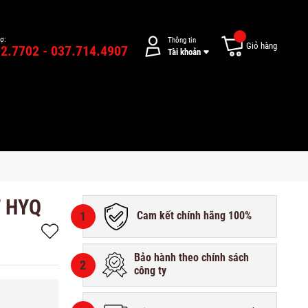
rợ:
Thông tin
Giỏ hàng
2.7702 - 037.714.4907
Tài khoản
F HYQ
1
Cam kết chính hãng 100%
Bảo hành theo chính sách
2
công ty