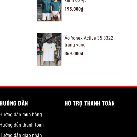
xanh cổ vịt
195.000₫
Áo Yonex Active 35 3322
trắng vàng
369.000₫
HƯỚNG DẪN
HỖ TRỢ THANH TOÁN
Hướng dẫn mua hàng
Hướng dẫn thanh toán
Hướng dẫn giao nhận