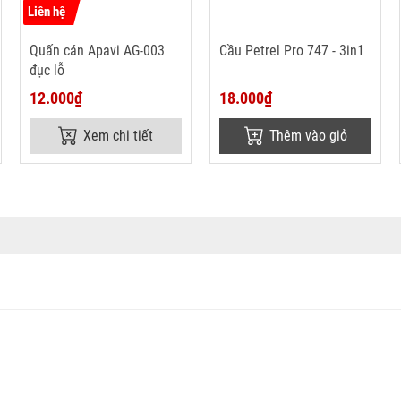
Liên hệ
Quấn cán Apavi AG-003
Cầu Petrel Pro 747 - 3in1
đục lỗ
12.000₫
18.000₫
Xem chi tiết
Thêm vào giỏ