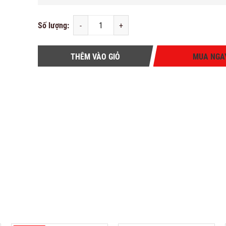
Số lượng:
-
+
THÊM VÀO GIỎ
MUA NGA