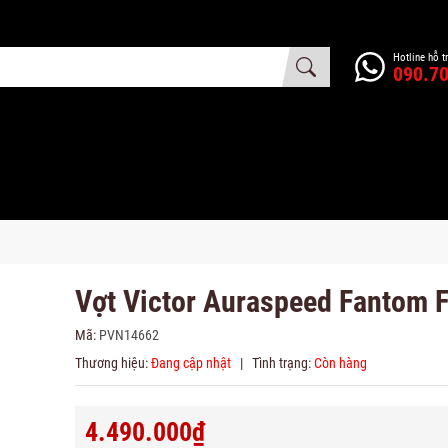
Hotline hỗ t
090.70
Vợt Victor Auraspeed Fantom 
Mã:
PVN14662
Thương hiệu:
Đang cập nhật
|
Tình trạng:
Còn hàng
4.490.000₫