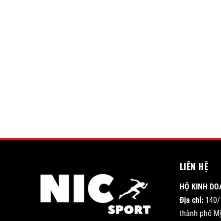
LIÊN HỆ
HỘ KINH DO
Địa chỉ:
140/
thành phố Mỹ