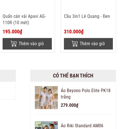
Quấn cán vải Apavi AG-
Cầu 3in1 Lê Quang - Đen
110R (10 mét)
195.000₫
310.000₫
Thêm vào giỏ
Thêm vào giỏ
CÓ THỂ BẠN THÍCH
Áo Beyono Polo Elite PK18
trắng
279.000₫
Áo Riki Standard AM06