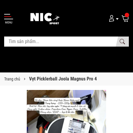
MENU
Vợt Picklerball Joola Magnus Pro 4
Trang chủ