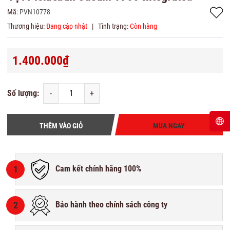
Mã:
PVN10778
Thương hiệu:
Đang cập nhật
|
Tình trạng:
Còn hàng
1.400.000₫
Số lượng:
-
+
THÊM VÀO GIỎ
MUA NGAY
1
Cam kết chính hãng 100%
2
Bảo hành theo chính sách công ty