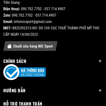
Tiền Giang
Điện thoại:
090.702.7702 - 037.714.4907
Zalo:
090.702.7702 - 037.714.4907
Email:
infornicsport@gmail.com
MST:
8825392313-001 DO CHI CỤC THUẾ THÀNH PHỐ MỸ THO
CẤP NGÀY 14/04/2023.
Chuỗi cửa hàng NIC Sport
CHÍNH SÁCH
HƯỚNG DẪN
HỖ TRỢ THANH TOÁN