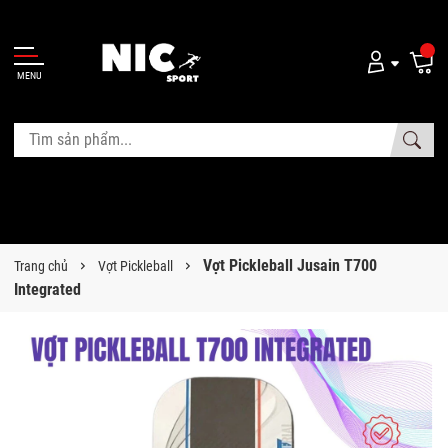
MENU
Vợt Pickleball Jusain T700
Trang chủ
Vợt Pickleball
Integrated