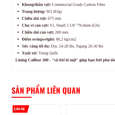
Khung/thân vợt:
Commercial Grade Carbon Fiber
Trọng lượng:
W2 (83g)
Chiều dài vợt:
675 mm
Chu vi cán vợt:
S1, Small 3 1/8 "79,4mm (G6)
Chiều dài cán vợt:
200 mm
Điểm swingweight:
86,2 kg/cm2
Sức căng tối đa:
Dọc 24-28 lbs, Ngang 26-30 lbs
Xuất xứ:
Trung Quốc
Lining Calibar 300 - "
vũ khí bí mật
" giúp bạn bứt phá tố
SẢN PHẨM LIÊN QUAN
Liên hệ