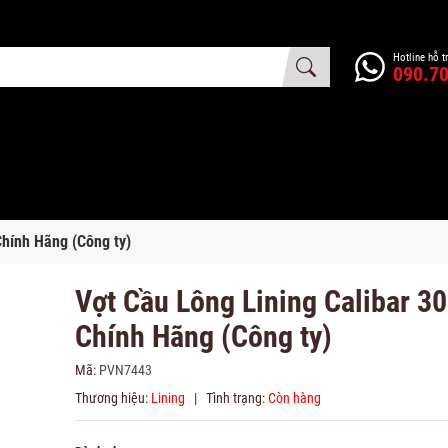
Hotline hỗ t
090.70
Chính Hãng (Công ty)
Vợt Cầu Lông Lining Calibar 3
Chính Hãng (Công ty)
Mã:
PVN7443
Thương hiệu:
Lining
|
Tình trạng:
Còn hàng