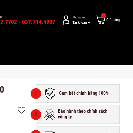
rợ:
Thông tin
Giỏ hàng
2.7702 - 037.714.4907
Tài khoản
00
1
Cam kết chính hãng 100%
Bảo hành theo chính sách
2
công ty