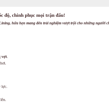
c độ, chinh phục mọi trận đấu!
 Lining, hứa hẹn mang đến trải nghiệm vượt trội cho những người c
g vợt
.
hơi.
 lực.
lên.