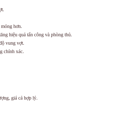
t.
à mỏng hơn.
tăng hiệu quả tấn công và phòng thủ.
độ vung vợt.
g chính xác.
ợng, giá cả hợp lý.