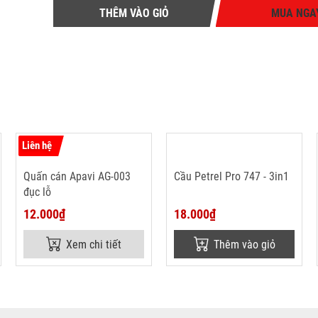
THÊM VÀO GIỎ
MUA NGA
Liên hệ
Quấn cán Apavi AG-003
Cầu Petrel Pro 747 - 3in1
đục lỗ
12.000₫
18.000₫
Xem chi tiết
Thêm vào giỏ