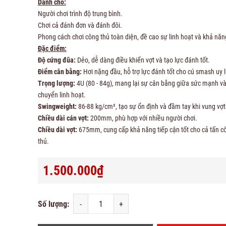
Dành cho:
Người chơi trình độ trung bình.
Chơi cả đánh đơn và đánh đôi.
Phong cách chơi công thủ toàn diện, đề cao sự linh hoạt và khả năn
Đặc điểm:
Độ cứng đũa:
Dẻo, dễ dàng điều khiển vợt và tạo lực đánh tốt.
Điểm cân bằng:
Hơi nặng đầu, hỗ trợ lực đánh tốt cho cú smash uy l
Trọng lượng:
4U (80 - 84g), mang lại sự cân bằng giữa sức mạnh và
chuyển linh hoạt.
Swingweight:
86-88 kg/cm², tạo sự ổn định và đầm tay khi vung vợt
Chiều dài cán vợt:
200mm, phù hợp với nhiều người chơi.
Chiều dài vợt:
675mm, cung cấp khả năng tiếp cận tốt cho cả tấn c
thủ.
1.500.000₫
Số lượng:
-
+