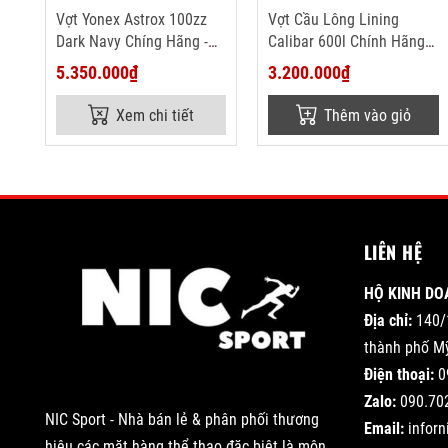
Vợt Yonex Astrox 100zz
Vợt Cầu Lông Lining
Dark Navy Chíng Hãng -
Calibar 600l Chính Hãng
Xách Tay
(Công ty)
5.350.000₫
3.200.000₫
Xem chi tiết
Thêm vào giỏ
LIÊN HỆ
HỘ KINH DO
Địa chỉ:
140/
thành phố Mỹ
Điện thoại:
0
Zalo:
090.70
NIC Sport - Nhà bán lẻ & phân phối thương
Email:
infor
hiệu các mặt hàng thể thao đặc biệt là môn