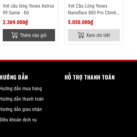
Vợt cầu lông Yonex Astrox
Vợt Cầu Lông Yonex
99 Game - Đỏ
Nanoflare 800 Pro Chính
Hãng (Xách tay)
2.369.000₫
5.050.000₫
Thêm vào giỏ
Xem chi tiết
HƯỚNG DẪN
HỖ TRỢ THANH TOÁN
Hướng dẫn mua hàng
Hướng dẫn thanh toán
Hướng dẫn giao nhận
Điều khoản dịch vụ