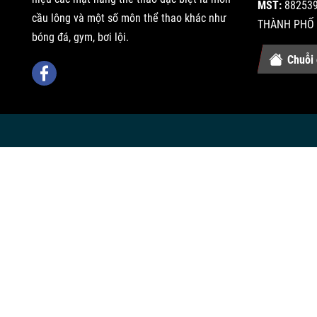
MST:
882539
cầu lông và một số môn thể thao khác như
THÀNH PHỐ 
bóng đá, gym, bơi lội.
Chuỗi 