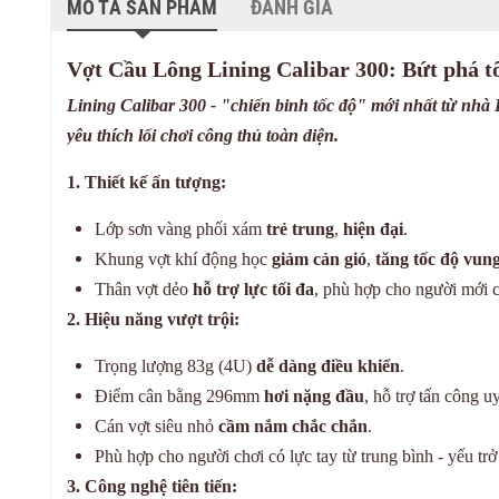
MÔ TẢ SẢN PHẨM
ĐÁNH GIÁ
Vợt Cầu Lông Lining Calibar 300: Bứt phá tố
Lining Calibar 300 - "chiến binh tốc độ" mới nhất từ nhà
yêu thích lối chơi công thủ toàn diện.
1. Thiết kế ấn tượng:
Lớp sơn vàng phối xám
trẻ trung
,
hiện đại
.
Khung vợt khí động học
giảm cản gió
,
tăng tốc độ vun
Thân vợt dẻo
hỗ trợ lực tối đa
, phù hợp cho người mới c
2. Hiệu năng vượt trội:
Trọng lượng 83g (4U)
dễ dàng điều khiển
.
Điểm cân bằng 296mm
hơi nặng đầu
, hỗ trợ tấn công uy
Cán vợt siêu nhỏ
cầm nắm chắc chắn
.
Phù hợp cho người chơi có lực tay từ trung bình - yếu trở 
3. Công nghệ tiên tiến: