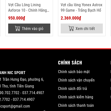
Vợt Cầu Lông Lining
Vợt cầu lông Yonex Astrox
Axforce 10 - Chính Hãng
99 Game - Trắng Bạch Hổ
(Công Ty)
950.000₫
2.369.000₫
Thêm vào giỏ
Xem chi tiết
CHÍNH SÁCH
Chính sách bảo mật
ANH NIC SPORT
1 Trần Hưng Đạo, phường 6,
Chính sách vận chuyển
 Tho, tỉnh Tiền Giang
Chính sách đổi trả
90.702.7702 - 037.714.4907
Chính sách kiểm hàng
2.7702 - 037.714.4907
Chính sách thanh toán
nicsport@gmail.com