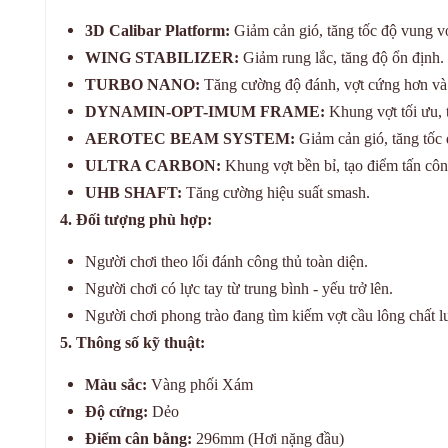
3D Calibar Platform:
Giảm cản gió, tăng tốc độ vung vợ
WING STABILIZER:
Giảm rung lắc, tăng độ ổn định.
TURBO NANO:
Tăng cường độ đánh, vợt cứng hơn v
DYNAMIN-OPT-IMUM FRAME:
Khung vợt tối ưu, 
AEROTEC BEAM SYSTEM:
Giảm cản gió, tăng tốc 
ULTRA CARBON:
Khung vợt bền bỉ, tạo điểm tấn côn
UHB SHAFT:
Tăng cường hiệu suất smash.
4. Đối tượng phù hợp:
Người chơi theo lối đánh công thủ toàn diện.
Người chơi có lực tay từ trung bình - yếu trở lên.
Người chơi phong trào đang tìm kiếm vợt cầu lông chất lư
5. Thông số kỹ thuật:
Màu sắc:
Vàng phối Xám
Độ cứng:
Dẻo
Điểm cân bằng:
296mm (Hơi nặng đầu)