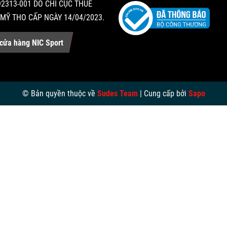
2313-001 DO CHI CỤC THUẾ
MỸ THO CẤP NGÀY 14/04/2023.
cửa hàng NIC Sport
© Bản quyền thuộc về
Sudes Team
|
Cung cấp bởi
Sapo