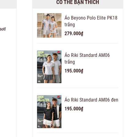
CÓ THỂ BẠN THÍCH
Áo Beyono Polo Elite PK18
trắng
hơi
279.000₫
Áo Riki Standard AM06
trắng
195.000₫
Áo Riki Standard AM06 đen
195.000₫