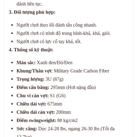
đánh liên tục.
3. Đối tượng phù hợp:
Người chơi theo lối đánh tấn công nhanh.
Người chơi có trình độ trung bình-khá, khá, giỏi.
Người chơi có lực cổ tay khá, tốt.
4. Thông số kỹ thuật:
Màu sắc:
Xanh đen/Đỏ/Đen
Khung/Thân vợt
: Military Grade Carbon Fiber
Trọng lượng:
3U (87g)
Điểm cân bằng:
295mm (Hơi nặng đầu)
Chu vi cán vợt:
S1 (G6)
Chiều dài vợt:
675mm
Chiều dài cán vợt:
200mm
Điểm swingweight:
88 kg/cm2
Sức căng:
Dọc 24-28 lbs, ngang 26-30 lbs (Tối đa
12,7kg)