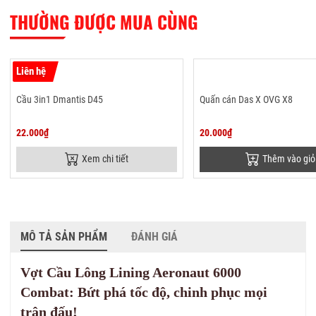
THƯỜNG ĐƯỢC MUA CÙNG
Liên hệ
Cầu 3in1 Dmantis D45
Quấn cán Das X OVG X8
22.000₫
20.000₫
Xem chi tiết
Thêm vào giỏ
MÔ TẢ SẢN PHẨM
ĐÁNH GIÁ
Vợt Cầu Lông Lining Aeronaut 6000
Combat: Bứt phá tốc độ, chinh phục mọi
trận đấu!