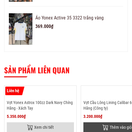
Áo Yonex Active 35 3322 trắng vàng
369.000₫
SẢN PHẨM LIÊN QUAN
Liên hệ
Vợt Yonex Astrox 100zz Dark Navy Chíng
Vợt Cầu Lông Lining Calibar 
Hãng - Xách Tay
Hãng (Công ty)
5.350.000₫
3.200.000₫
Xem chi tiết
Thêm vào giỏ