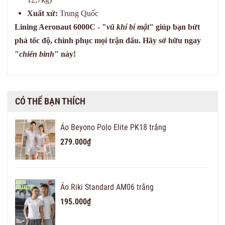
Xuất xứ:
Trung Quốc
Lining Aeronaut 6000C - "
vũ khí bí mật
" giúp bạn bứt
phá tốc độ, chinh phục mọi trận đấu. Hãy sở hữu ngay
"
chiến binh
" này!
CÓ THỂ BẠN THÍCH
Áo Beyono Polo Elite PK18 trắng
279.000₫
Áo Riki Standard AM06 trắng
195.000₫