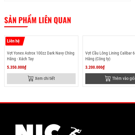
SẢN PHẨM LIÊN QUAN
Liên hệ
Vợt Yonex Astrox 100zz Dark Navy Chíng
Vợt Cầu Lông Lining Calibar 
Hãng - Xách Tay
Hãng (Công ty)
5.350.000₫
3.200.000₫
Xem chi tiết
Thêm vào giỏ