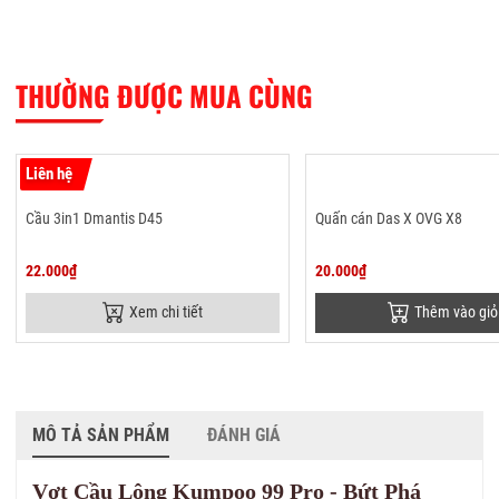
THƯỜNG ĐƯỢC MUA CÙNG
Liên hệ
Cầu 3in1 Dmantis D45
Quấn cán Das X OVG X8
22.000₫
20.000₫
Xem chi tiết
Thêm vào giỏ
MÔ TẢ SẢN PHẨM
ĐÁNH GIÁ
Vợt Cầu Lông Kumpoo 99 Pro - Bứt Phá