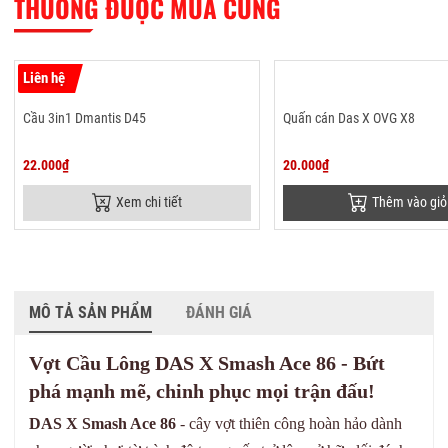
THƯỜNG ĐƯỢC MUA CÙNG
Liên hệ
Cầu 3in1 Dmantis D45
Quấn cán Das X OVG X8
22.000₫
20.000₫
Xem chi tiết
Thêm vào giỏ
MÔ TẢ SẢN PHẨM
ĐÁNH GIÁ
Vợt Cầu Lông DAS X Smash Ace 86 - Bứt
phá mạnh mẽ, chinh phục mọi trận đấu!
DAS X Smash Ace 86
- cây vợt thiên công hoàn hảo dành