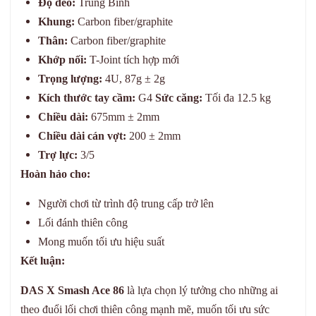
Độ dẻo:
Trung Bình
Khung:
Carbon fiber/graphite
Thân:
Carbon fiber/graphite
Khớp nối:
T-Joint tích hợp mới
Trọng lượng:
4U, 87g ± 2g
Kích thước tay cầm:
G4
Sức căng:
Tối đa 12.5 kg
Chiều dài:
675mm ± 2mm
Chiều dài cán vợt:
200 ± 2mm
Trợ lực:
3/5
Hoàn hảo cho:
Người chơi từ trình độ trung cấp trở lên
Lối đánh thiên công
Mong muốn tối ưu hiệu suất
Kết luận:
DAS X Smash Ace 86
là lựa chọn lý tưởng cho những ai
theo đuổi lối chơi thiên công mạnh mẽ, muốn tối ưu sức