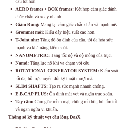
cầu tốt hơn.
AERO frames + BOX frames:
Kết hợp cảm giác đánh
chắc chắn và xoay nhanh.
Giảm Rung:
Mang lại cảm giác chắc chắn và mạnh mẽ.
Grommet mới:
Kiểu dây hiệu suất cao hơn.
T-Joint nhẹ:
Tăng độ ổn định của cầu, tối đa hóa sức
mạnh và khả năng kiểm soát.
NANOMETRIC:
Tăng tốc độ và độ mỏng của trục.
Namd:
Tăng lực nổ khi va chạm với cầu.
ROTATIONAL GENERATOR SYSTEM:
Kiểm soát
tối đa, hỗ trợ chuyển đổi kỹ thuật mượt mà.
SLIM SHAFTS:
Tạo ra sức mạnh nhanh chóng.
E.B.CAP PLUS:
Ổn định mặt vợt và ngăn trục xoắn.
Tay cầm:
Cảm giác mềm mại, chống mồ hôi, hút ẩm tốt
và ngăn ngừa vi khuẩn.
Thông số kỹ thuật vợt cầu lông DasX