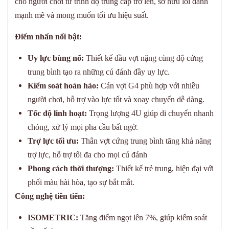
cho người chơi từ trình độ trung cấp trở lên, sở hữu lối đánh
mạnh mẽ và mong muốn tối ưu hiệu suất.
Điểm nhấn nổi bật:
Uy lực bùng nổ:
Thiết kế đầu vợt nặng cùng độ cứng
trung bình tạo ra những cú đánh đầy uy lực.
Kiểm soát hoàn hảo:
Cán vợt G4 phù hợp với nhiều
người chơi, hỗ trợ vào lực tốt và xoay chuyển dễ dàng.
Tốc độ linh hoạt:
Trọng lượng 4U giúp di chuyển nhanh
chóng, xử lý mọi pha cầu bất ngờ.
Trợ lực tối ưu:
Thân vợt cứng trung bình tăng khả năng
trợ lực, hỗ trợ tối đa cho mọi cú đánh
Phong cách thời thượng:
Thiết kế trẻ trung, hiện đại với
phối màu hài hòa, tạo sự bắt mắt.
Công nghệ tiên tiến:
ISOMETRIC:
Tăng điểm ngọt lên 7%, giúp kiểm soát