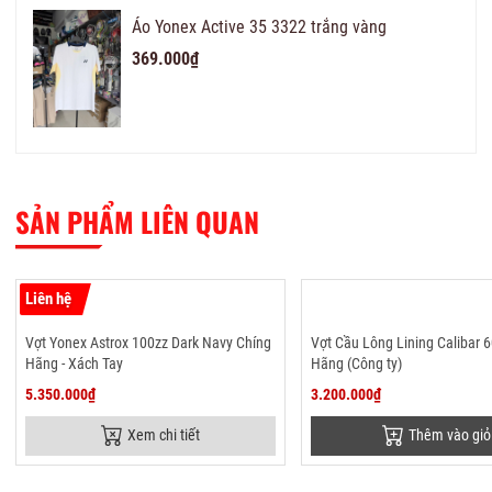
Áo Yonex Active 35 3322 trắng vàng
369.000₫
SẢN PHẨM LIÊN QUAN
Liên hệ
Vợt Yonex Astrox 100zz Dark Navy Chíng
Vợt Cầu Lông Lining Calibar 
Hãng - Xách Tay
Hãng (Công ty)
5.350.000₫
3.200.000₫
Xem chi tiết
Thêm vào giỏ