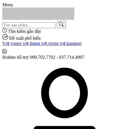
Menu
Tìm kiếm gần đây
Đề xuất phổ biến
Vợt yonex
vợt lining
vợt victor
vợt kumpoo
Hotline hỗ trợ:
090.702.7702 - 037.714.4907