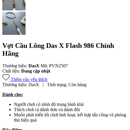
Vợt Cầu Lông Das X Flash 986 Chính
Hãng
Thương hiệu:
DasX
Mã:
PVN2507
Chất liệu:
Đang cập nhật
Thêm vào yêu thích
Thương hiệu:
DasX
|
Tình trạng:
Còn hàng
Dành cho:
Người chơi có trình độ trung bình khá
Thích chơi cả đánh đơn và đánh đôi
Muốn phát triển lối chơi linh hoạt, kết hợp tấn công và phòng
thủ hiệu quả
Đặc điểm: