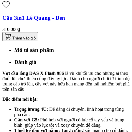
Cầu 3in1 Lê Quang - Đen
310.000₫
Thêm vào giỏ
Mô tả sản phẩm
Đánh giá
Vợt cầu lông DAS X Flash 986
là vũ khí tối ưu cho những ai theo
đuổi lối chơi thiên công đầy uy lực. Dành cho người chơi từ trình độ
trung cấp trở lên, cây vợt này hứa hẹn mang đến trải nghiệm bứt phá
trên sân cầu.
Đặc điểm nổi bật:
Trọng lượng 4U:
Dễ dàng di chuyển, linh hoạt trong từng
pha cầu.
Cán vợt G5:
Phù hợp với người có lực cổ tay yếu và trung
bình, giúp vào lực tốt và xoay chuyển dễ dàng.
Thiết kế đầu vợt nặng:
Tăng cường sức mạnh cho cú đánh.