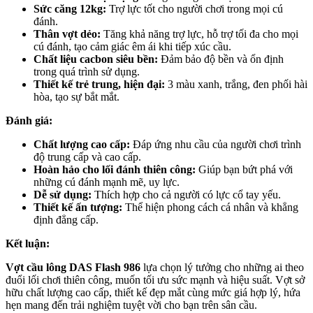
Sức căng 12kg:
Trợ lực tốt cho người chơi trong mọi cú
đánh.
Thân vợt dẻo:
Tăng khả năng trợ lực, hỗ trợ tối đa cho mọi
cú đánh, tạo cảm giác êm ái khi tiếp xúc cầu.
Chất liệu cacbon siêu bền:
Đảm bảo độ bền và ổn định
trong quá trình sử dụng.
Thiết kế trẻ trung, hiện đại:
3 màu xanh, trắng, đen phối hài
hòa, tạo sự bắt mắt.
Đánh giá:
Chất lượng cao cấp:
Đáp ứng nhu cầu của người chơi trình
độ trung cấp và cao cấp.
Hoàn hảo cho lối đánh thiên công:
Giúp bạn bứt phá với
những cú đánh mạnh mẽ, uy lực.
Dễ sử dụng:
Thích hợp cho cả người có lực cổ tay yếu.
Thiết kế ấn tượng:
Thể hiện phong cách cá nhân và khẳng
định đẳng cấp.
Kết luận:
Vợt cầu lông DAS Flash 986
lựa chọn lý tưởng cho những ai theo
đuổi lối chơi thiên công, muốn tối ưu sức mạnh và hiệu suất. Vợt sở
hữu chất lượng cao cấp, thiết kế đẹp mắt cùng mức giá hợp lý, hứa
hẹn mang đến trải nghiệm tuyệt vời cho bạn trên sân cầu.