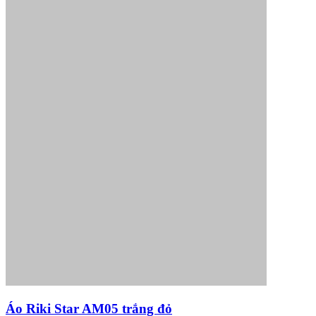
Áo Riki Star AM05 trắng đỏ