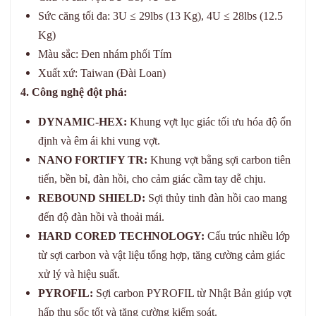
Sức căng tối đa: 3U ≤ 29lbs (13 Kg), 4U ≤ 28lbs (12.5
Kg)
Màu sắc: Đen nhám phối Tím
Xuất xứ: Taiwan (Đài Loan)
4. Công nghệ đột phá:
DYNAMIC-HEX:
Khung vợt lục giác tối ưu hóa độ ổn
định và êm ái khi vung vợt.
NANO FORTIFY TR:
Khung vợt bằng sợi carbon tiên
tiến, bền bỉ, đàn hồi, cho cảm giác cầm tay dễ chịu.
REBOUND SHIELD:
Sợi thủy tinh đàn hồi cao mang
đến độ đàn hồi và thoải mái.
HARD CORED TECHNOLOGY:
Cấu trúc nhiều lớp
từ sợi carbon và vật liệu tổng hợp, tăng cường cảm giác
xử lý và hiệu suất.
PYROFIL:
Sợi carbon PYROFIL từ Nhật Bản giúp vợt
hấp thụ sốc tốt và tăng cường kiểm soát.