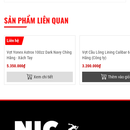
SẢN PHẨM LIÊN QUAN
Liên hệ
Vợt Yonex Astrox 100zz Dark Navy Chíng
Vợt Cầu Lông Lining Calibar 
Hãng - Xách Tay
Hãng (Công ty)
5.350.000₫
3.200.000₫
Xem chi tiết
Thêm vào giỏ