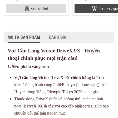
Xem chi tiết
Thêm vào giỏ
MÔ TẢ SẢN PHẨM
ĐÁNH GIÁ
Vợt Cầu Lông Victor DriveX 9X - Huyền
thoại chinh phục mọi trận cầu!
1. Siêu phẩm vàng son:
Vợt cầu lông Victor DriveX 9X chính hãng
là "bảo
kiếm" đồng hành cùng Polii/Rahayu (Indonesia) gặt hái
Huy chương Vàng Olympic Tokyo 2020 danh giá.
Thuộc dòng DriveX thiên về phòng thủ, phản tạt linh
hoạt,
DriveX 9X
là cây vợt cao cấp nhất series, giúp bạn
chuyển đổi thế trận ngoạn mục.