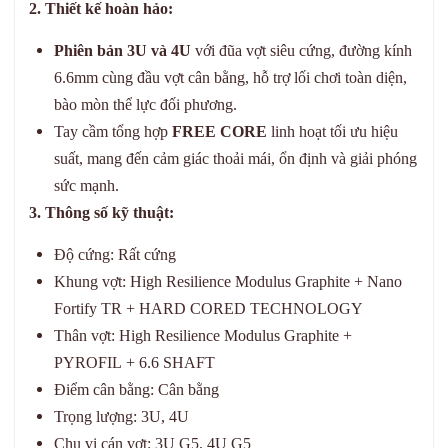
2. Thiết kế hoàn hảo:
Phiên bản 3U và 4U
với đũa vợt siêu cứng, đường kính
6.6mm cùng đầu vợt cân bằng, hỗ trợ lối chơi toàn diện,
bào mòn thể lực đối phương.
Tay cầm tổng hợp
FREE CORE
linh hoạt tối ưu hiệu
suất, mang đến cảm giác thoải mái, ổn định và giải phóng
sức mạnh.
3. Thông số kỹ thuật:
Độ cứng: Rất cứng
Khung vợt: High Resilience Modulus Graphite + Nano
Fortify TR + HARD CORED TECHNOLOGY
Thân vợt: High Resilience Modulus Graphite +
PYROFIL + 6.6 SHAFT
Điểm cân bằng: Cân bằng
Trọng lượng: 3U, 4U
Chu vi cán vợt: 3U G5, 4U G5