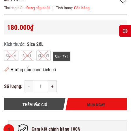
Thương hiệu:
Đang cập nhật
|
Tình trạng:
Còn hàng
180.000₫
Kích thước:
Size 2XL
Size M
Size L
Size Xl
Size 2XL
Hướng dẫn chọn kích cỡ
Số lượng:
-
+
THÊM VÀO GIỎ
MUA NGAY
1
Cam kết chính hãng 100%