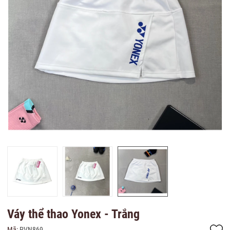
Váy thể thao Yonex - Trắng
Mã:
PVN869