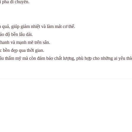
i pha di chuyển.
 quả, giúp giảm nhiệt và làm mát cơ thể.
o độ bền lâu dài.
nhanh và mạnh mẽ trên sân.
 bền đẹp qua thời gian.
ầu thẩm mỹ mà còn đảm bảo chất lượng, phù hợp cho những ai yêu thí