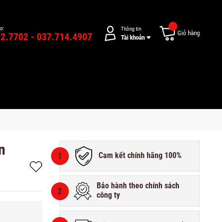
rợ:
Thông tin
Giỏ hàng
2.7702 - 037.714.4907
Tài khoản
n
1
Cam kết chính hãng 100%
Bảo hành theo chính sách
2
công ty