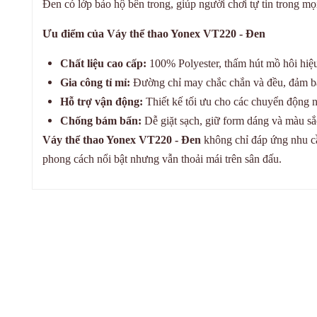
Đen có lớp bảo hộ bên trong, giúp người chơi tự tin trong mọ
Ưu điểm của Váy thể thao Yonex VT220 - Đen
Chất liệu cao cấp:
100% Polyester, thấm hút mồ hôi hiệu
Gia công tỉ mỉ:
Đường chỉ may chắc chắn và đều, đảm bả
Hỗ trợ vận động:
Thiết kế tối ưu cho các chuyển động 
Chống bám bẩn:
Dễ giặt sạch, giữ form dáng và màu sắc
Váy thể thao Yonex VT220 - Đen
không chỉ đáp ứng nhu c
phong cách nổi bật nhưng vẫn thoải mái trên sân đấu.