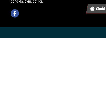
bóng đá, gym, bơi lội.
Chuỗi 