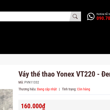
Hotline hỗ t
090.70
Váy thể thao Yonex VT220 - Đe
Mã:
PVN11332
Thương hiệu:
Đang cập nhật
|
Tình trạng:
Còn hàng
160.000₫