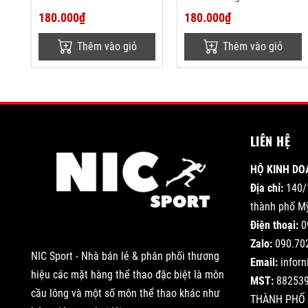
180.000₫
180.000₫
Thêm vào giỏ
Thêm vào giỏ
LIÊN HỆ
HỘ KINH DO
Địa chỉ:
140/
thành phố Mỹ
Điện thoại:
0
Zalo:
090.70
NIC Sport - Nhà bán lẻ & phân phối thương
Email:
infor
hiệu các mặt hàng thể thao đặc biệt là môn
MST:
882539
cầu lông và một số môn thể thao khác như
THÀNH PHỐ 