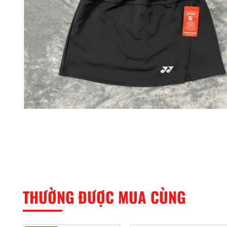
THƯỜNG ĐƯỢC MUA CÙNG