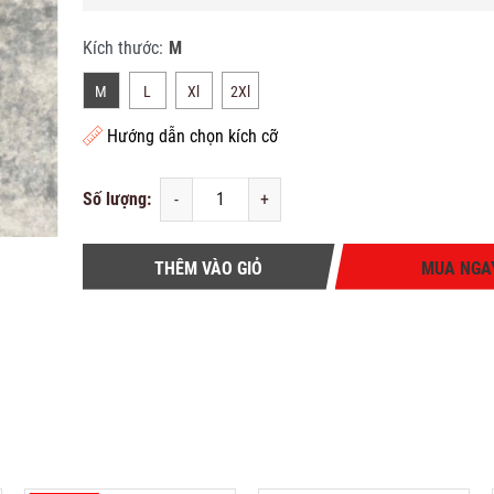
Kích thước:
M
M
L
Xl
2Xl
Hướng dẫn chọn kích cỡ
Số lượng:
-
+
THÊM VÀO GIỎ
MUA NGA