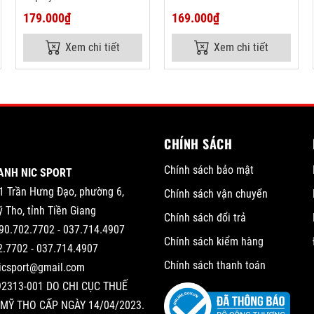
179.000₫
169.000₫
Xem chi tiết
Xem chi tiết
CHÍNH SÁCH
Chính sách bảo mật
ANH NIC SPORT
1 Trần Hưng Đạo, phường 6,
Chính sách vận chuyển
 Tho, tỉnh Tiền Giang
Chính sách đổi trả
90.702.7702 - 037.714.4907
Chính sách kiểm hàng
2.7702 - 037.714.4907
Chính sách thanh toán
nicsport@gmail.com
2313-001 DO CHI CỤC THUẾ
MỸ THO CẤP NGÀY 14/04/2023.