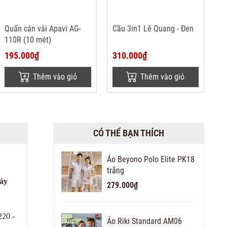
Quấn cán vải Apavi AG-
Cầu 3in1 Lê Quang - Đen
110R (10 mét)
195.000₫
310.000₫
Thêm vào giỏ
Thêm vào giỏ
CÓ THỂ BẠN THÍCH
Áo Beyono Polo Elite PK18
trắng
áy
279.000₫
220 -
Áo Riki Standard AM06