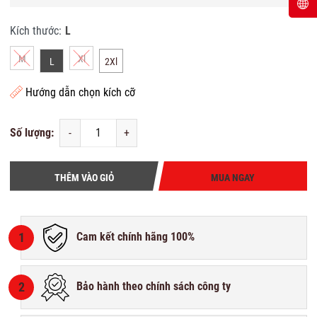
Kích thước:
L
M
Xl
L
2Xl
Hướng dẫn chọn kích cỡ
Số lượng:
-
+
THÊM VÀO GIỎ
MUA NGAY
1
Cam kết chính hãng 100%
2
Bảo hành theo chính sách công ty