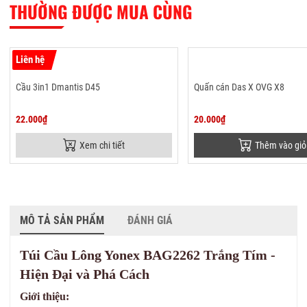
THƯỜNG ĐƯỢC MUA CÙNG
Liên hệ
Cầu 3in1 Dmantis D45
Quấn cán Das X OVG X8
22.000₫
20.000₫
Xem chi tiết
Thêm vào giỏ
MÔ TẢ SẢN PHẨM
ĐÁNH GIÁ
Túi Cầu Lông Yonex BAG2262 Trắng Tím -
Hiện Đại và Phá Cách
Giới thiệu: