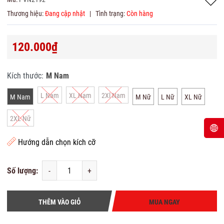
Thương hiệu:
Đang cập nhật
|
Tình trạng:
Còn hàng
120.000₫
Kích thước:
M Nam
L Nam
XL Nam
2Xl Nam
M Nam
M Nữ
L Nữ
XL Nữ
2XL Nữ
Hướng dẫn chọn kích cỡ
Số lượng:
-
+
THÊM VÀO GIỎ
MUA NGAY