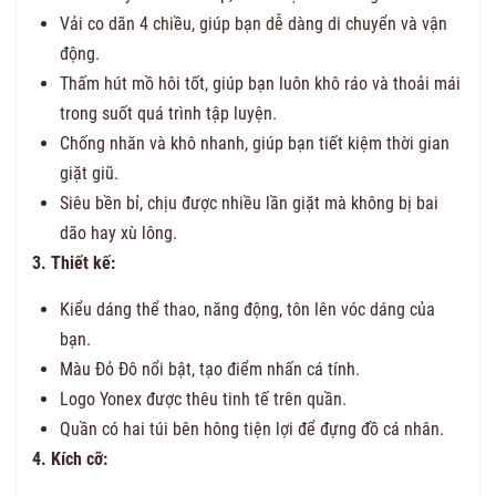
Vải co dãn 4 chiều, giúp bạn dễ dàng di chuyển và vận
động.
Thấm hút mồ hôi tốt, giúp bạn luôn khô ráo và thoải mái
trong suốt quá trình tập luyện.
Chống nhăn và khô nhanh, giúp bạn tiết kiệm thời gian
giặt giũ.
Siêu bền bỉ, chịu được nhiều lần giặt mà không bị bai
dão hay xù lông.
3. Thiết kế:
Kiểu dáng thể thao, năng động, tôn lên vóc dáng của
bạn.
Màu Đỏ Đô nổi bật, tạo điểm nhấn cá tính.
Logo Yonex được thêu tinh tế trên quần.
Quần có hai túi bên hông tiện lợi để đựng đồ cá nhân.
4. Kích cỡ: