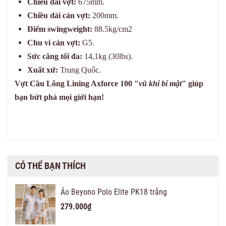
Chiều dài vợt:
675mm.
Chiều dài cán vợt:
200mm.
Điểm swingweight:
88.5kg/cm2
Chu vi cán vợt:
G5.
Sức căng tối đa:
14,1kg (30lbs).
Xuất xứ:
Trung Quốc.
Vợt Cầu Lông Lining Axforce 100 "
vũ khí bí mật
" giúp
bạn bứt phá mọi giới hạn!
CÓ THỂ BẠN THÍCH
Áo Beyono Polo Elite PK18 trắng
279.000₫