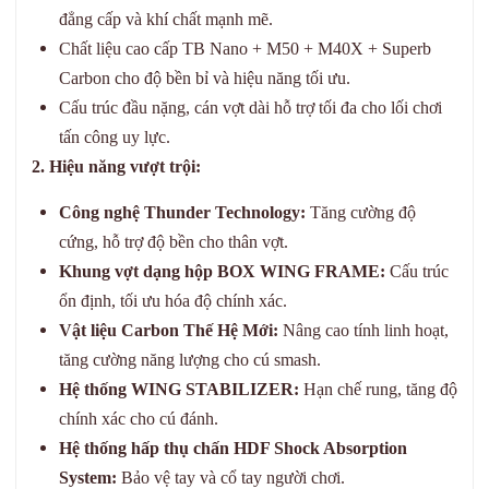
đẳng cấp và khí chất mạnh mẽ.
Chất liệu cao cấp TB Nano + M50 + M40X + Superb
Carbon cho độ bền bỉ và hiệu năng tối ưu.
Cấu trúc đầu nặng, cán vợt dài hỗ trợ tối đa cho lối chơi
tấn công uy lực.
2. Hiệu năng vượt trội:
Công nghệ Thunder Technology:
Tăng cường độ
cứng, hỗ trợ độ bền cho thân vợt.
Khung vợt dạng hộp BOX WING FRAME:
Cấu trúc
ổn định, tối ưu hóa độ chính xác.
Vật liệu Carbon Thế Hệ Mới:
Nâng cao tính linh hoạt,
tăng cường năng lượng cho cú smash.
Hệ thống WING STABILIZER:
Hạn chế rung, tăng độ
chính xác cho cú đánh.
Hệ thống hấp thụ chấn HDF Shock Absorption
System:
Bảo vệ tay và cổ tay người chơi.