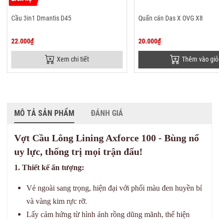
Cầu 3in1 Dmantis D45
Quấn cán Das X OVG X8
22.000₫
20.000₫
Xem chi tiết
Thêm vào giỏ
MÔ TẢ SẢN PHẨM
ĐÁNH GIÁ
Vợt Cầu Lông Lining Axforce 100 - Bùng nổ
uy lực, thống trị mọi trận đấu!
1. Thiết kế ấn tượng:
Vẻ ngoài sang trọng, hiện đại với phối màu đen huyền bí
và vàng kim rực rỡ.
Lấy cảm hứng từ hình ảnh rồng dũng mãnh, thể hiện