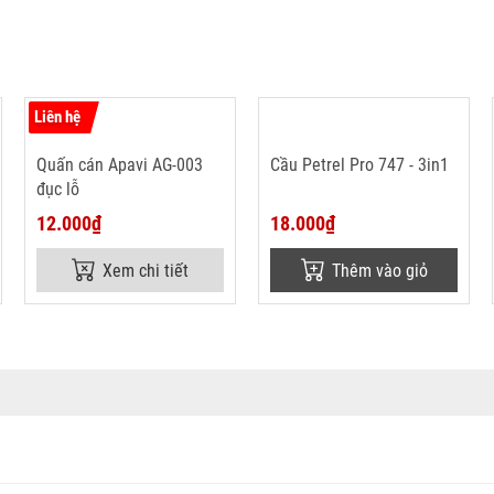
Liên hệ
Quấn cán Apavi AG-003
Cầu Petrel Pro 747 - 3in1
đục lỗ
12.000₫
18.000₫
Xem chi tiết
Thêm vào giỏ