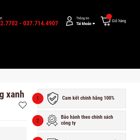
rợ:
Thông tin
Giỏ hàng
2.7702 - 037.714.4907
Tài khoản
ng xanh
1
Cam kết chính hãng 100%
Bảo hành theo chính sách
2
công ty