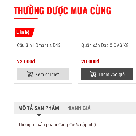
THƯỜNG ĐƯỢC MUA CÙNG
Liên hệ
Cầu 3in1 Dmantis D45
Quấn cán Das X OVG X8
22.000₫
20.000₫
Xem chi tiết
Thêm vào giỏ
MÔ TẢ SẢN PHẨM
ĐÁNH GIÁ
Thông tin sản phẩm đang được cập nhật