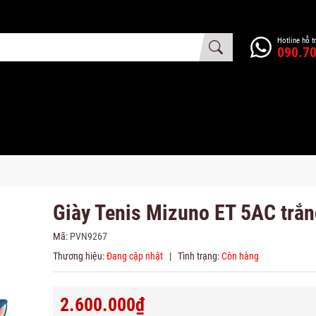
Hotline hỗ t
090.70
Giày Tenis Mizuno ET 5AC trắ
Mã:
PVN9267
Thương hiệu:
Đang cập nhật
|
Tình trạng:
Còn hàng
2.600.000₫