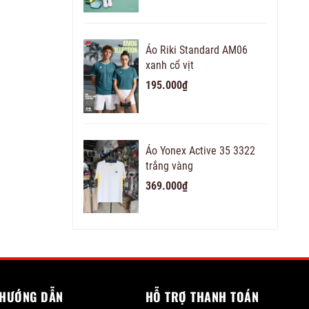
Áo Riki Standard AM06
xanh cổ vịt
195.000₫
Áo Yonex Active 35 3322
trắng vàng
369.000₫
HƯỚNG DẪN
HỖ TRỢ THANH TOÁN