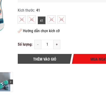
Kích thước:
41
39
40
42
43
41
Hướng dẫn chọn kích cỡ
Số lượng:
-
+
THÊM VÀO GIỎ
MUA NGA