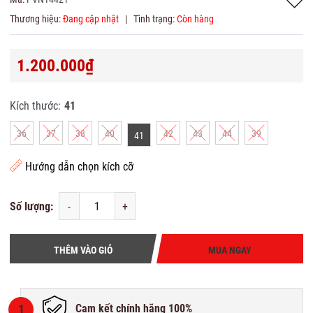
Thương hiệu:
Đang cập nhật
|
Tình trạng:
Còn hàng
1.200.000₫
Kích thước:
41
36
37
38
40
42
43
44
39
41
Hướng dẫn chọn kích cỡ
Số lượng:
-
+
THÊM VÀO GIỎ
MUA NGAY
1
Cam kết chính hãng 100%