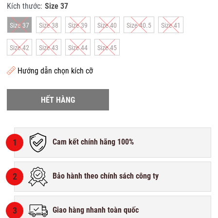
Kích thước:
Size 37
Size 37
Size 38
Size 39
Size 40
Size 40.5
Size 41
Size 42
Size 43
Size 44
Size 45
Hướng dẫn chọn kích cỡ
HẾT HÀNG
1
Cam kết chính hãng 100%
2
Bảo hành theo chính sách công ty
3
Giao hàng nhanh toàn quốc