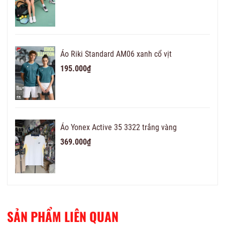
Áo Riki Standard AM06 xanh cổ vịt
195.000₫
Áo Yonex Active 35 3322 trắng vàng
369.000₫
SẢN PHẨM LIÊN QUAN