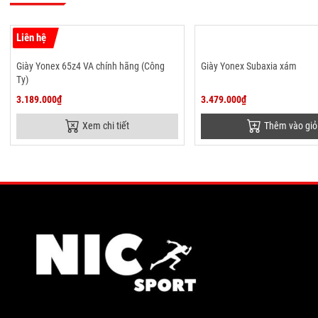
Liên hệ
Giày Yonex 65z4 VA chính hãng (Công
Giày Yonex Subaxia xám
Ty)
3.189.000₫
3.479.000₫
Xem chi tiết
Thêm vào giỏ