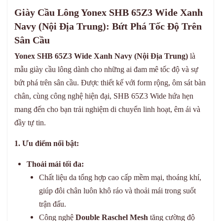
Giày Cầu Lông Yonex SHB 65Z3 Wide Xanh
Navy (Nội Địa Trung): Bứt Phá Tốc Độ Trên
Sân Cầu
Yonex SHB 65Z3 Wide Xanh Navy (Nội Địa Trung)
là
mẫu giày cầu lông dành cho những ai đam mê tốc độ và sự
bứt phá trên sân cầu. Được thiết kế với form rộng, ôm sát bàn
chân, cùng công nghệ hiện đại, SHB 65Z3 Wide hứa hẹn
mang đến cho bạn trải nghiệm di chuyển linh hoạt, êm ái và
đầy tự tin.
1. Ưu điểm nổi bật:
Thoải mái tối đa:
Chất liệu da tổng hợp cao cấp mềm mại, thoáng khí,
giúp đôi chân luôn khô ráo và thoải mái trong suốt
trận đấu.
Công nghệ
Double Raschel Mesh
tăng cường độ