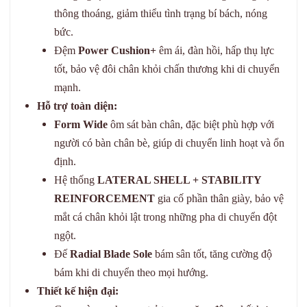
thông thoáng, giảm thiểu tình trạng bí bách, nóng
bức.
Đệm
Power Cushion+
êm ái, đàn hồi, hấp thụ lực
tốt, bảo vệ đôi chân khỏi chấn thương khi di chuyển
mạnh.
Hỗ trợ toàn diện:
Form Wide
ôm sát bàn chân, đặc biệt phù hợp với
người có bàn chân bè, giúp di chuyển linh hoạt và ổn
định.
Hệ thống
LATERAL SHELL + STABILITY
REINFORCEMENT
gia cố phần thân giày, bảo vệ
mắt cá chân khỏi lật trong những pha di chuyển đột
ngột.
Đế
Radial Blade Sole
bám sân tốt, tăng cường độ
bám khi di chuyển theo mọi hướng.
Thiết kế hiện đại: