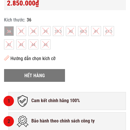
2.850.000₫
Kích thước:
36
36
37
38
39
39.5
40
40.5
41
41.5
42
43
44
45
Hướng dẫn chọn kích cỡ
HẾT HÀNG
1
Cam kết chính hãng 100%
2
Bảo hành theo chính sách công ty