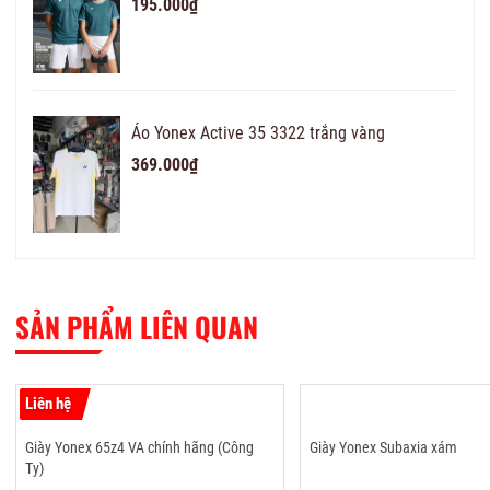
195.000₫
Áo Yonex Active 35 3322 trắng vàng
369.000₫
SẢN PHẨM LIÊN QUAN
Liên hệ
Giày Yonex 65z4 VA chính hãng (Công
Giày Yonex Subaxia xám
Ty)