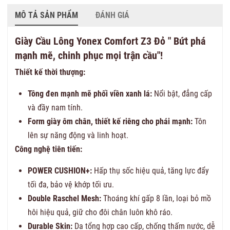
MÔ TẢ SẢN PHẨM
ĐÁNH GIÁ
Giày Cầu Lông Yonex Comfort Z3 Đỏ " Bứt phá
mạnh mẽ, chinh phục mọi trận cầu"!
Thiết kế thời thượng:
Tông đen mạnh mẽ phối viền xanh lá:
Nổi bật, đẳng cấp
và đầy nam tính.
Form giày ôm chân, thiết kế riêng cho phái mạnh:
Tôn
lên sự năng động và linh hoạt.
Công nghệ tiên tiến:
POWER CUSHION+:
Hấp thụ sốc hiệu quả, tăng lực đẩy
tối đa, bảo vệ khớp tối ưu.
Double Raschel Mesh:
Thoáng khí gấp 8 lần, loại bỏ mồ
hôi hiệu quả, giữ cho đôi chân luôn khô ráo.
Durable Skin:
Da tổng hợp cao cấp, chống thấm nước, dễ