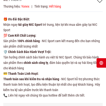
Thương hiệu:
Yonex
|
Tình trạng:
Hết hàng
🎁
Ưu đãi Đặc Biệt:
Nhận ngay
túi giày NIC Sport
trẻ trung, tiện lợi khi mua sắm giày tại NIC
Sport
💯
Cam Kết Chất Lượng:
Sản phẩm
100% chính hãng
- NIC Sport cam kết mang đến cho bạn những
sản phẩm chất lượng nhất
🛡
Chính Sách Bảo Hành Vượt Trội:
Tận hưởng chính sách bảo hành ưu việt từ NIC Sport. Chúng tôi bảo hành
sản phẩm theo
chính sách công ty
, đảm bảo quyền lợi và sự hài lòng tối đa
cho khách hàng
💳
Thanh Toán Linh Hoạt:
Thanh toán sau khi kiểm tra và nhận hàng
- NIC Sport hỗ trợ phương thức
thanh toán linh hoạt, tạo điều kiện thuận lợi nhất cho quý khách hàng. Hãy
kiểm tra kỹ sản phẩm trước khi thanh toán
📞 Liên hệ ngay với chúng tôi qua hotline để biết thêm chi tiết.