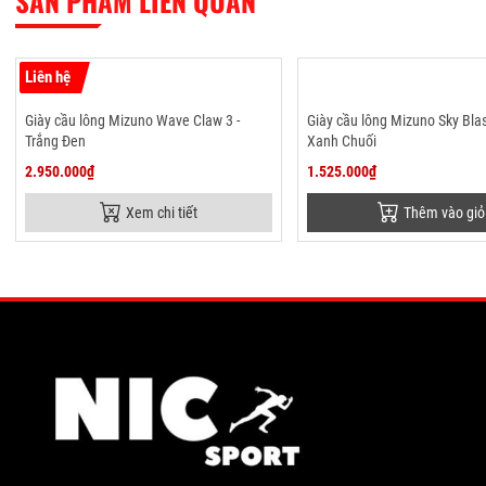
SẢN PHẨM LIÊN QUAN
Liên hệ
Giày cầu lông Mizuno Wave Claw 3 -
Giày cầu lông Mizuno Sky Blas
Trắng Đen
Xanh Chuối
2.950.000₫
1.525.000₫
Xem chi tiết
Thêm vào giỏ