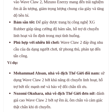
vào Wave Claw 2, Mizuno Enerzy mang đến trải nghiệm
êm ái ấn tượng, giảm trọng lượng chung của giày và tăng
độ bền bỉ.
Bám sân tốt:
Đế giày được trang bị công nghệ XG
Rubber giúp tăng cường độ bám sân, hỗ trợ di chuyển
linh hoạt và ổn định trong mọi tình huống.
Phù hợp với nhiều lối chơi:
Wave Claw 2 đáp ứng nhu
cầu của đa dạng người chơi, từ phong thủ, phản tạt đến
tấn công.
Ví dụ:
Mohammad Ahsan, nhà vô địch Thế Giới đôi nam:
sử
dụng Wave Claw 2 bởi khả năng di chuyển linh hoạt, hỗ
trợ bứt tốc mạnh mẽ và bảo vệ đôi chân tối ưu.
Nozomi Okuhara, nhà vô địch Thế Giới đơn nữ:
đánh
giá cao Wave Claw 2 bởi sự êm ái, ôm chân và cảm giác
thật chân khi di chuyển.