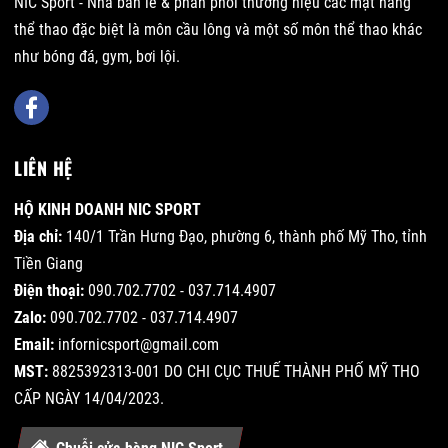
NIC Sport - Nhà bán lẻ & phân phối thương hiệu các mặt hàng
thể thao đặc biệt là môn cầu lông và một số môn thể thao khác
như bóng đá, gym, bơi lội.
LIÊN HỆ
HỘ KINH DOANH NIC SPORT
Địa chỉ:
140/1 Trần Hưng Đạo, phường 6, thành phố Mỹ Tho, tỉnh
Tiền Giang
Điện thoại:
090.702.7702 - 037.714.4907
Zalo:
090.702.7702 - 037.714.4907
Email:
infornicsport@gmail.com
MST:
8825392313-001 DO CHI CỤC THUẾ THÀNH PHỐ MỸ THO
CẤP NGÀY 14/04/2023.