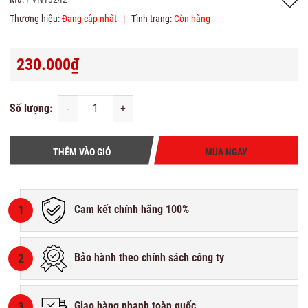
Thương hiệu:
Đang cập nhật
|
Tình trạng:
Còn hàng
230.000₫
Số lượng:
-
+
THÊM VÀO GIỎ
MUA NGAY
1
Cam kết chính hãng 100%
2
Bảo hành theo chính sách công ty
3
Giao hàng nhanh toàn quốc