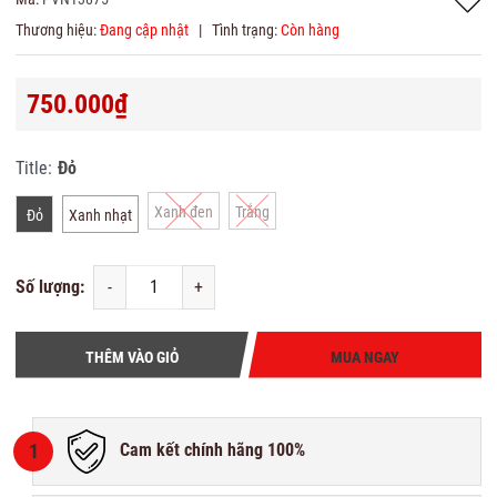
Thương hiệu:
Đang cập nhật
|
Tình trạng:
Còn hàng
750.000₫
Title:
Đỏ
Xanh đen
Trắng
Đỏ
Xanh nhạt
Số lượng:
-
+
THÊM VÀO GIỎ
MUA NGAY
1
Cam kết chính hãng 100%