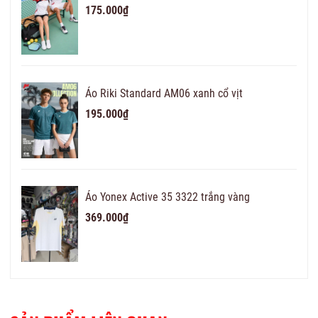
175.000₫
Áo Riki Standard AM06 xanh cổ vịt
195.000₫
Áo Yonex Active 35 3322 trắng vàng
369.000₫