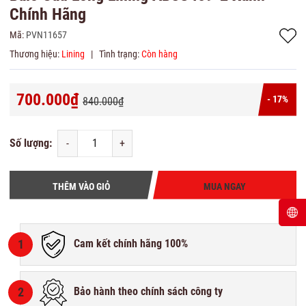
Chính Hãng
Mã:
PVN11657
Thương hiệu:
Lining
|
Tình trạng:
Còn hàng
700.000₫
- 17%
840.000₫
Số lượng:
-
+
THÊM VÀO GIỎ
MUA NGAY
1
Cam kết chính hãng 100%
2
Bảo hành theo chính sách công ty