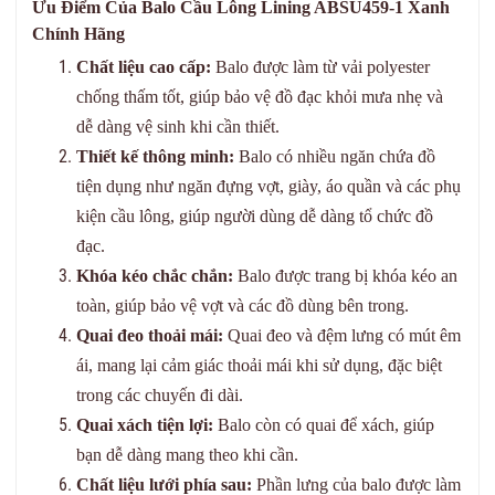
Ưu Điểm Của Balo Cầu Lông Lining ABSU459-1 Xanh
Chính Hãng
Chất liệu cao cấp:
Balo được làm từ vải polyester
chống thấm tốt, giúp bảo vệ đồ đạc khỏi mưa nhẹ và
dễ dàng vệ sinh khi cần thiết.
Thiết kế thông minh:
Balo có nhiều ngăn chứa đồ
tiện dụng như ngăn đựng vợt, giày, áo quần và các phụ
kiện cầu lông, giúp người dùng dễ dàng tổ chức đồ
đạc.
Khóa kéo chắc chắn:
Balo được trang bị khóa kéo an
toàn, giúp bảo vệ vợt và các đồ dùng bên trong.
Quai đeo thoải mái:
Quai đeo và đệm lưng có mút êm
ái, mang lại cảm giác thoải mái khi sử dụng, đặc biệt
trong các chuyến đi dài.
Quai xách tiện lợi:
Balo còn có quai để xách, giúp
bạn dễ dàng mang theo khi cần.
Chất liệu lưới phía sau:
Phần lưng của balo được làm