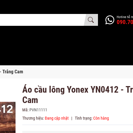
Hotline hỗ t
090.70
- Trắng Cam
Áo cầu lông Yonex YN0412 - T
Cam
Mã:
PVN11111
Thương hiệu:
Đang cập nhật
|
Tình trạng:
Còn hàng