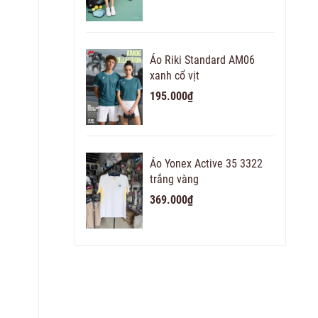
Áo Riki Standard AM06
xanh cổ vịt
195.000₫
Áo Yonex Active 35 3322
trắng vàng
369.000₫