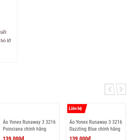
iết
 bỏ lỡ
Liên hệ
Áo Yonex Runaway 3 3216
Áo Yonex Runaway 3 3216
Poinciana chính hãng
Dazzling Blue chính hãng
139.000₫
139.000₫