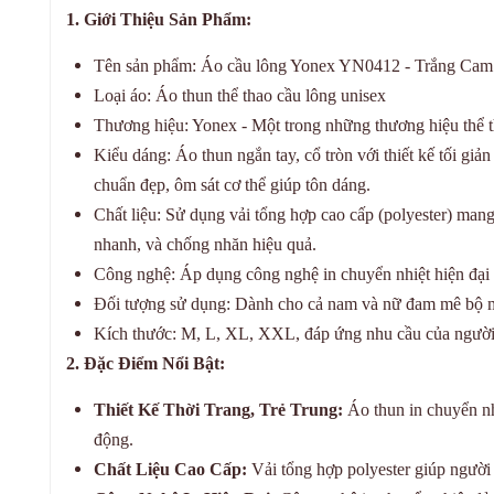
1. Giới Thiệu Sản Phẩm:
Tên sản phẩm: Áo cầu lông Yonex YN0412 - Trắng Cam
Loại áo: Áo thun thể thao cầu lông unisex
Thương hiệu: Yonex - Một trong những thương hiệu thể t
Kiểu dáng: Áo thun ngắn tay, cổ tròn với thiết kế tối giả
chuẩn đẹp, ôm sát cơ thể giúp tôn dáng.
Chất liệu: Sử dụng vải tổng hợp cao cấp (polyester) mang
nhanh, và chống nhăn hiệu quả.
Công nghệ: Áp dụng công nghệ in chuyển nhiệt hiện đại g
Đối tượng sử dụng: Dành cho cả nam và nữ đam mê bộ 
Kích thước: M, L, XL, XXL, đáp ứng nhu cầu của người
2. Đặc Điểm Nổi Bật:
Thiết Kế Thời Trang, Trẻ Trung:
Áo thun in chuyển nh
động.
Chất Liệu Cao Cấp:
Vải tổng hợp polyester giúp người 