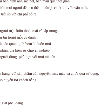
 bảo hình ảnh sắc nét, bền màu qua thời gian.
ảo mọi người đều có thể tìm được chiếc áo vừa vặn nhất.
trội so với chi phí bỏ ra.
ười mặc luôn thoải mái và tập trung.
ự tin trong mỗi cú đánh.
 và bảo quản, giữ form áo luôn mới.
hân, thể hiện sự chuyên nghiệp.
người dùng, phù hợp với mọi túi tiền.
nhận hàng, với sản phẩm còn nguyên tem, mác và chưa qua sử dụng.
bảo quyền lợi khách hàng.
 giặt pha loãng.