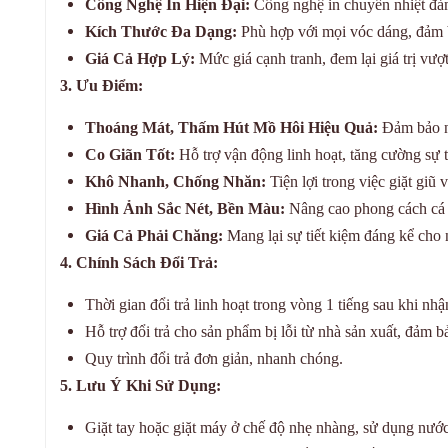
Công Nghệ In Hiện Đại:
Công nghệ in chuyển nhiệt đảm
Kích Thước Đa Dạng:
Phù hợp với mọi vóc dáng, đảm b
Giá Cả Hợp Lý:
Mức giá cạnh tranh, đem lại giá trị vượt 
3. Ưu Điểm:
Thoáng Mát, Thấm Hút Mồ Hôi Hiệu Quả:
Đảm bảo ng
Co Giãn Tốt:
Hỗ trợ vận động linh hoạt, tăng cường sự t
Khô Nhanh, Chống Nhăn:
Tiện lợi trong việc giặt giũ
Hình Ảnh Sắc Nét, Bền Màu:
Nâng cao phong cách cá n
Giá Cả Phải Chăng:
Mang lại sự tiết kiệm đáng kể cho 
4. Chính Sách Đổi Trả:
Thời gian đổi trả linh hoạt trong vòng 1 tiếng sau khi 
Hỗ trợ đổi trả cho sản phẩm bị lỗi từ nhà sản xuất, đảm 
Quy trình đổi trả đơn giản, nhanh chóng.
5. Lưu Ý Khi Sử Dụng:
Giặt tay hoặc giặt máy ở chế độ nhẹ nhàng, sử dụng nước