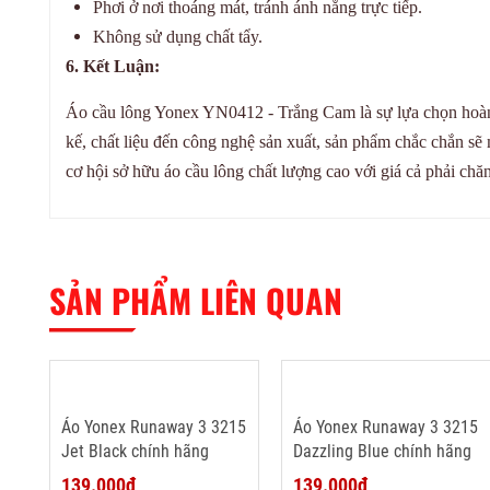
Phơi ở nơi thoáng mát, tránh ánh nắng trực tiếp.
Không sử dụng chất tẩy.
6. Kết Luận:
Áo cầu lông Yonex YN0412 - Trắng Cam là sự lựa chọn hoàn h
kế, chất liệu đến công nghệ sản xuất, sản phẩm chắc chắn sẽ
cơ hội sở hữu áo cầu lông chất lượng cao với giá cả phải chă
SẢN PHẨM LIÊN QUAN
Áo Yonex Runaway 3 3215
Áo Yonex Runaway 3 3215
Jet Black chính hãng
Dazzling Blue chính hãng
139.000₫
139.000₫