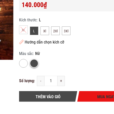
140.000₫
Kích thước:
L
M
L
Xl
2Xl
3Xl
Hướng dẫn chọn kích cỡ
Màu sắc:
Nữ
Số lượng:
-
+
THÊM VÀO GIỎ
MUA NGA