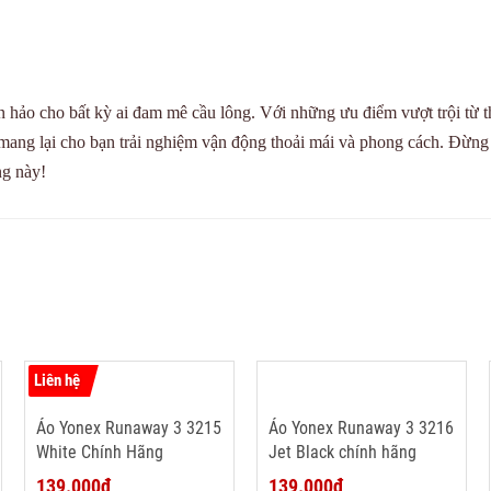
ảo cho bất kỳ ai đam mê cầu lông. Với những ưu điểm vượt trội từ th
 mang lại cho bạn trải nghiệm vận động thoải mái và phong cách. Đừng
ng này!
Liên hệ
Áo Yonex Runaway 3 3215
Áo Yonex Runaway 3 3216
White Chính Hãng
Jet Black chính hãng
139.000₫
139.000₫