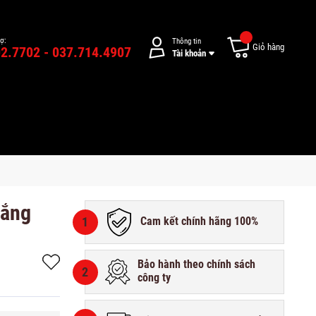
rợ:
Thông tin
Giỏ hàng
2.7702 - 037.714.4907
Tài khoản
rắng
1
Cam kết chính hãng 100%
Bảo hành theo chính sách
2
công ty