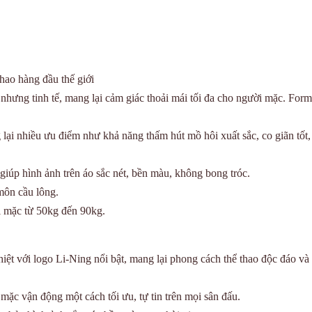
hao hàng đầu thế giới
n nhưng tinh tế, mang lại cảm giác thoải mái tối đa cho người mặc. Form
 lại nhiều ưu điểm như khả năng thấm hút mồ hôi xuất sắc, co giãn tốt
iúp hình ảnh trên áo sắc nét, bền màu, không bong tróc.
môn cầu lông.
 mặc từ 50kg đến 90kg.
iệt với logo Li-Ning nổi bật, mang lại phong cách thể thao độc đáo và
mặc vận động một cách tối ưu, tự tin trên mọi sân đấu.