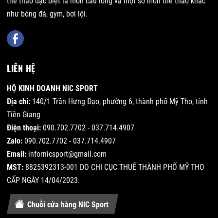
thể thao đặc biệt là môn cầu lông và một số môn thể thao khác
như bóng đá, gym, bơi lội.
LIÊN HỆ
HỘ KINH DOANH NIC SPORT
Địa chỉ:
140/1 Trần Hưng Đạo, phường 6, thành phố Mỹ Tho, tỉnh
Tiền Giang
Điện thoại:
090.702.7702 - 037.714.4907
Zalo:
090.702.7702 - 037.714.4907
Email:
infornicsport@gmail.com
MST:
8825392313-001 DO CHI CỤC THUẾ THÀNH PHỐ MỸ THO
CẤP NGÀY 14/04/2023.
Chuỗi cửa hàng NIC Sport