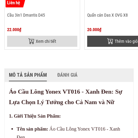
Liên hệ
Cầu 3in1 Dmantis D45
Quấn cán Das X OVG X8
22.000₫
20.000₫
Xem chi tiết
Thêm vào giỏ
MÔ TẢ SẢN PHẨM
ĐÁNH GIÁ
Áo Cầu Lông Yonex VT016 - Xanh Đen: Sự
Lựa Chọn Lý Tưởng cho Cả Nam và Nữ
1. Giới Thiệu Sản Phẩm:
Tên sản phẩm:
Áo Cầu Lông Yonex VT016 - Xanh
Đen