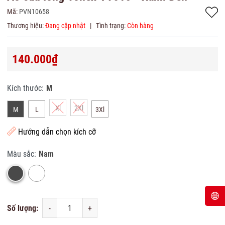
Mã:
PVN10658
Thương hiệu:
Đang cập nhật
|
Tình trạng:
Còn hàng
140.000₫
Kích thước:
M
Xl
2Xl
M
L
3Xl
Hướng dẫn chọn kích cỡ
Màu sắc:
Nam
Số lượng:
-
+