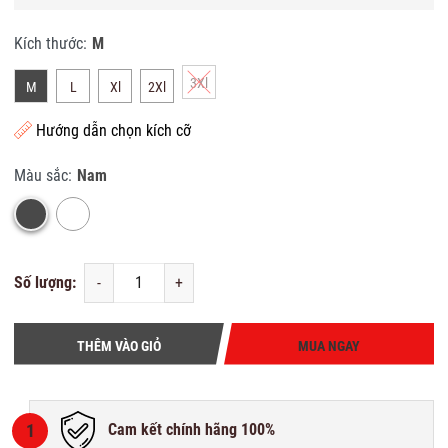
Kích thước:
M
3Xl
M
L
Xl
2Xl
Hướng dẫn chọn kích cỡ
Màu sắc:
Nam
Số lượng:
-
+
THÊM VÀO GIỎ
MUA NGAY
1
Cam kết chính hãng 100%